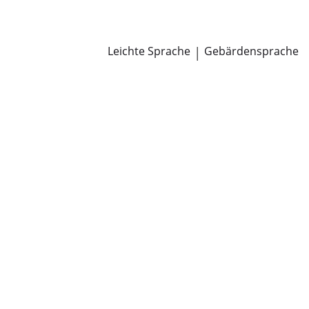
Newsroom
Pressemitteilungen
Öffentliche Zustellungen
Leichte Sprache
|
Gebärdensprache