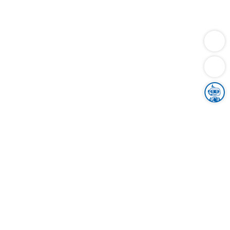
Dienstleistungen
Bauen
Lebensunterhalt & Soziales
Verkehr
Familie
Migration & Integration
Sicherheit & Ordnung
Wirtschaft
Gesundheit
Umwelt
Unsere Ämter
Landkreis & Verwaltung
Der Ortenaukreis
Gesundheit, Sicherheit & Soziales
Bildung
Zuwanderung
Ländlicher Raum
Klimaschutz
Tourismus
Bekanntmachungen
Gleichstellung von Frauen und Männern
Grenzüberschreitende Zusammenarbeit
Kreistag
Kreistagsinformationssystem
Kreisrecht
Kreistagswahl
Karriere
Stellenangebote
Eventkalender
Ausbildung
Studium
Praktikum
Freiwilligendienst
Unser Leitbild