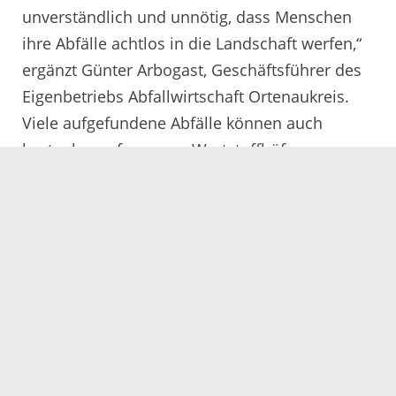
unverständlich und unnötig, dass Menschen
ihre Abfälle achtlos in die Landschaft werfen,“
ergänzt Günter Arbogast, Geschäftsführer des
Eigenbetriebs Abfallwirtschaft Ortenaukreis.
Viele aufgefundene Abfälle können auch
kostenlos auf unseren Wertstoffhöfen
abgegeben werden.
„Unsere Wälder sind vom Klimawandel
geschwächt. Gerade jetzt ist es wichtig, dass
wir rücksichtsvoll und sorgsam mit der Natur
umgehen. Helfen Sie mit und entsorgen Sie
Ihren Abfall an den dafür vorgesehenen
Plätzen“, appelliert Pfüller abschließend an die
Waldbesuchenden.