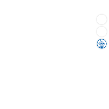
Dienstleistungen
Bauen
Lebensunterhalt & Soziales
Verkehr
Familie
Migration & Integration
Sicherheit & Ordnung
Wirtschaft
Gesundheit
Umwelt
Unsere Ämter
Landkreis & Verwaltung
Der Ortenaukreis
Gesundheit, Sicherheit & Soziales
Bildung
Zuwanderung
Ländlicher Raum
Klimaschutz
Tourismus
Bekanntmachungen
Gleichstellung von Frauen und Männern
Grenzüberschreitende Zusammenarbeit
Kreistag
Kreistagsinformationssystem
Kreisrecht
Kreistagswahl
Karriere
Stellenangebote
Eventkalender
Ausbildung
Studium
Praktikum
Freiwilligendienst
Unser Leitbild