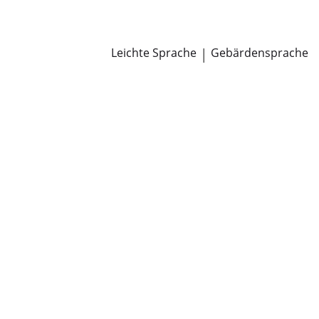
Newsroom
Pressemitteilungen
Öffentliche Zustellungen
Leichte Sprache
|
Gebärdensprache