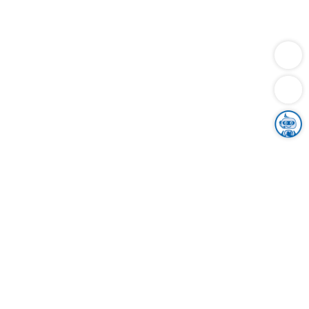
Dienstleistungen
Bauen
Lebensunterhalt & Soziales
Verkehr
Familie
Migration & Integration
Sicherheit & Ordnung
Wirtschaft
Gesundheit
Umwelt
Unsere Ämter
Landkreis & Verwaltung
Der Ortenaukreis
Gesundheit, Sicherheit & Soziales
Bildung
Zuwanderung
Ländlicher Raum
Klimaschutz
Tourismus
Bekanntmachungen
Gleichstellung von Frauen und Männern
Grenzüberschreitende Zusammenarbeit
Kreistag
Kreistagsinformationssystem
Kreisrecht
Kreistagswahl
Karriere
Stellenangebote
Eventkalender
Ausbildung
Studium
Praktikum
Freiwilligendienst
Unser Leitbild