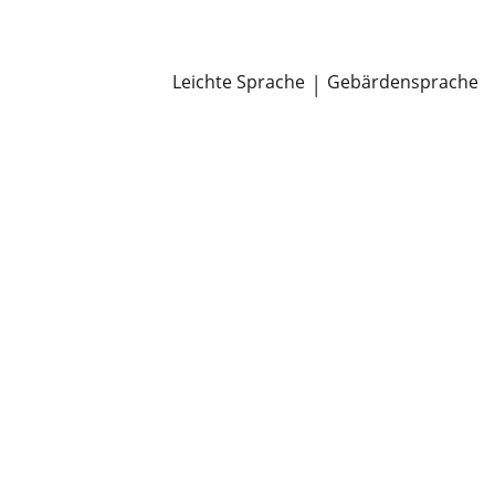
Newsroom
Pressemitteilungen
Öffentliche Zustellungen
Leichte Sprache
|
Gebärdensprache