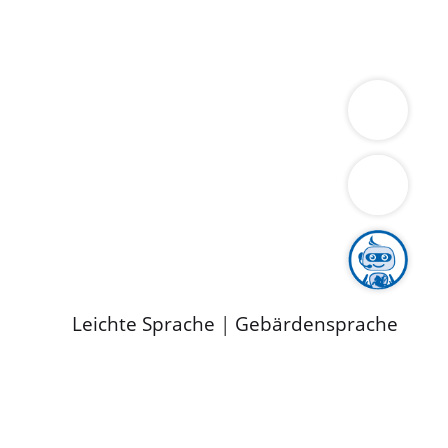
ung
Wirtschaft
Gesundheit
Umwelt
limaschutz
Tourismus
Bekanntmachungen
ild
Leichte Sprache
|
Gebärdensprache