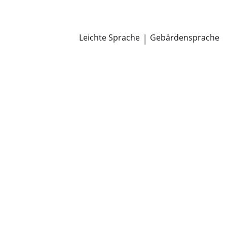
Newsroom
Pressemitteilungen
Öffentliche Zustellungen
Leichte Sprache
|
Gebärdensprache