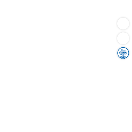
Dienstleistungen
Bauen
Lebensunterhalt & Soziales
Verkehr
Familie
Migration & Integration
Sicherheit & Ordnung
Wirtschaft
Gesundheit
Umwelt
Unsere Ämter
Landkreis & Verwaltung
Der Ortenaukreis
Gesundheit, Sicherheit & Soziales
Bildung
Zuwanderung
Ländlicher Raum
Klimaschutz
Tourismus
Bekanntmachungen
Gleichstellung von Frauen und Männern
Grenzüberschreitende Zusammenarbeit
Kreistag
Kreistagsinformationssystem
Kreisrecht
Kreistagswahl
Karriere
Stellenangebote
Eventkalender
Ausbildung
Studium
Praktikum
Freiwilligendienst
Unser Leitbild