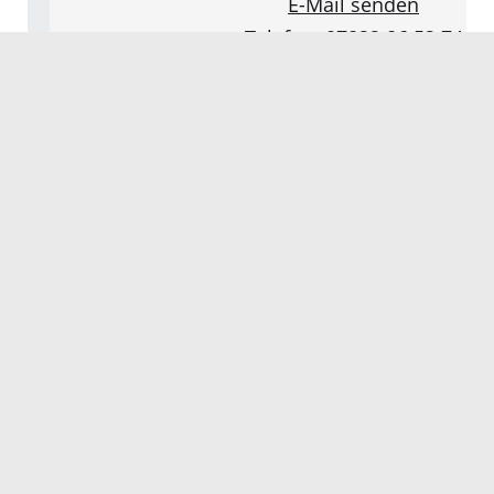
E-Mail senden
Telefon: 07822 86 53 74
Telefon: 07822 86 59 55
Donnerstag von 14:30 bis 17:30 
Diakoniestation Lahr g
Lena Jäger
Liebensteinstraße 10
77933 Lahr/Schwarzwald
E-Mail senden
www.diakoniestation-lahr.de
Telefon: 07821 9 36 50