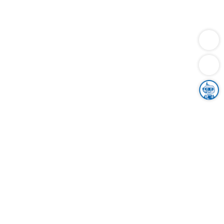
Dienstleistungen
Bauen
Lebensunterhalt & Soziales
Verkehr
Familie
Migration & Integration
Sicherheit & Ordnung
Wirtschaft
Gesundheit
Umwelt
Unsere Ämter
Landkreis & Verwaltung
Der Ortenaukreis
Gesundheit, Sicherheit & Soziales
Bildung
Zuwanderung
Ländlicher Raum
Klimaschutz
Tourismus
Bekanntmachungen
Gleichstellung von Frauen und Männern
Grenzüberschreitende Zusammenarbeit
Kreistag
Kreistagsinformationssystem
Kreisrecht
Kreistagswahl
Karriere
Stellenangebote
Eventkalender
Ausbildung
Studium
Praktikum
Freiwilligendienst
Unser Leitbild