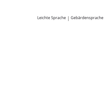
Newsroom
Pressemitteilungen
Öffentliche Zustellungen
Leichte Sprache
|
Gebärdensprache