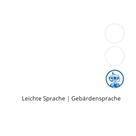
ung
Wirtschaft
Gesundheit
Umwelt
limaschutz
Tourismus
Bekanntmachungen
ild
Leichte Sprache
|
Gebärdensprache