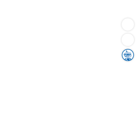
Dienstleistungen
Bauen
Lebensunterhalt & Soziales
Verkehr
Familie
Migration & Integration
Sicherheit & Ordnung
Wirtschaft
Gesundheit
Umwelt
Unsere Ämter
Landkreis & Verwaltung
Der Ortenaukreis
Gesundheit, Sicherheit & Soziales
Bildung
Zuwanderung
Ländlicher Raum
Klimaschutz
Tourismus
Bekanntmachungen
Gleichstellung von Frauen und Männern
Grenzüberschreitende Zusammenarbeit
Kreistag
Kreistagsinformationssystem
Kreisrecht
Kreistagswahl
Karriere
Stellenangebote
Eventkalender
Ausbildung
Studium
Praktikum
Freiwilligendienst
Unser Leitbild