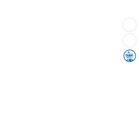
Dienstleistungen
Bauen
Lebensunterhalt & Soziales
Verkehr
Familie
Migration & Integration
Sicherheit & Ordnung
Wirtschaft
Gesundheit
Umwelt
Unsere Ämter
Landkreis & Verwaltung
Der Ortenaukreis
Gesundheit, Sicherheit & Soziales
Bildung
Zuwanderung
Ländlicher Raum
Klimaschutz
Tourismus
Bekanntmachungen
Gleichstellung von Frauen und Männern
Grenzüberschreitende Zusammenarbeit
Kreistag
Kreistagsinformationssystem
Kreisrecht
Kreistagswahl
Karriere
Stellenangebote
Eventkalender
Ausbildung
Studium
Praktikum
Freiwilligendienst
Unser Leitbild