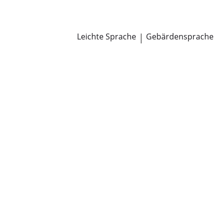
Newsroom
Pressemitteilungen
Öffentliche Zustellungen
Leichte Sprache
|
Gebärdensprache