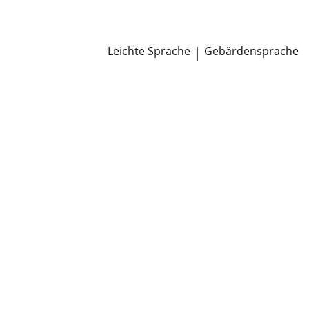
Newsroom
Pressemitteilungen
Öffentliche Zustellungen
Leichte Sprache
|
Gebärdensprache