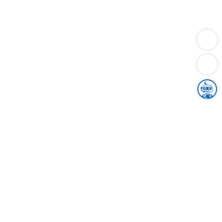
Dienstleistungen
Bauen
Lebensunterhalt & Soziales
Verkehr
Familie
Migration & Integration
Sicherheit & Ordnung
Wirtschaft
Gesundheit
Umwelt
Unsere Ämter
Landkreis & Verwaltung
Der Ortenaukreis
Gesundheit, Sicherheit & Soziales
Bildung
Zuwanderung
Ländlicher Raum
Klimaschutz
Tourismus
Bekanntmachungen
Gleichstellung von Frauen und Männern
Grenzüberschreitende Zusammenarbeit
Kreistag
Kreistagsinformationssystem
Kreisrecht
Kreistagswahl
Karriere
Stellenangebote
Eventkalender
Ausbildung
Studium
Praktikum
Freiwilligendienst
Unser Leitbild