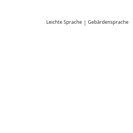
Newsroom
Pressemitteilungen
Öffentliche Zustellungen
Leichte Sprache
|
Gebärdensprache