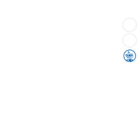
Dienstleistungen
Bauen
Lebensunterhalt & Soziales
Verkehr
Familie
Migration & Integration
Sicherheit & Ordnung
Wirtschaft
Gesundheit
Umwelt
Unsere Ämter
Landkreis & Verwaltung
Der Ortenaukreis
Gesundheit, Sicherheit & Soziales
Bildung
Zuwanderung
Ländlicher Raum
Klimaschutz
Tourismus
Bekanntmachungen
Gleichstellung von Frauen und Männern
Grenzüberschreitende Zusammenarbeit
Kreistag
Kreistagsinformationssystem
Kreisrecht
Kreistagswahl
Karriere
Stellenangebote
Eventkalender
Ausbildung
Studium
Praktikum
Freiwilligendienst
Unser Leitbild