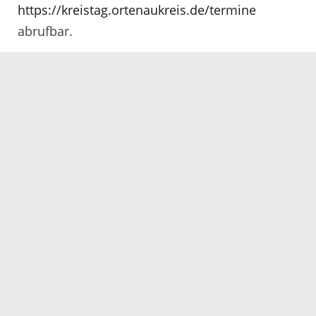
https://kreistag.ortenaukreis.de/termine
abrufbar.
06.05.2021
Servicezeiten
Kontakt
Barrierefreiheit
Impressum
Datenschutz
Fehler melden
Elektronische Kommunikation
Kontakt
Landratsamt Ortenaukreis