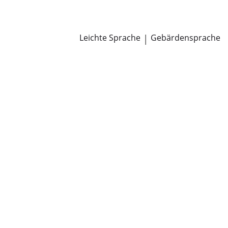
Newsroom
Pressemitteilungen
Öffentliche Zustellungen
Leichte Sprache
|
Gebärdensprache