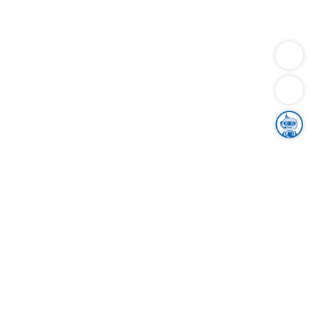
Dienstleistungen
Bauen
Lebensunterhalt & Soziales
Verkehr
Familie
Migration & Integration
Sicherheit & Ordnung
Wirtschaft
Gesundheit
Umwelt
Unsere Ämter
Landkreis & Verwaltung
Der Ortenaukreis
Gesundheit, Sicherheit & Soziales
Bildung
Zuwanderung
Ländlicher Raum
Klimaschutz
Tourismus
Bekanntmachungen
Gleichstellung von Frauen und Männern
Grenzüberschreitende Zusammenarbeit
Kreistag
Kreistagsinformationssystem
Kreisrecht
Kreistagswahl
Karriere
Stellenangebote
Eventkalender
Ausbildung
Studium
Praktikum
Freiwilligendienst
Unser Leitbild