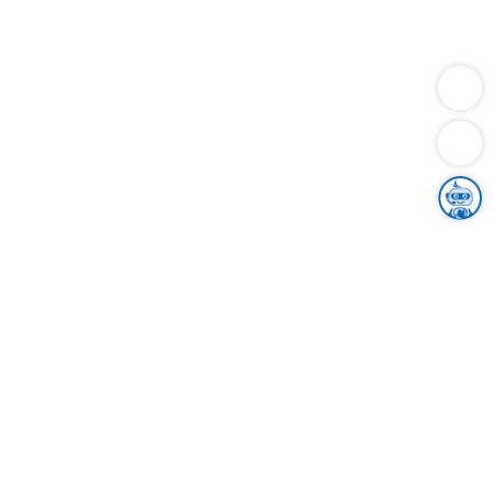
Dienstleistungen
Bauen
Lebensunterhalt & Soziales
Verkehr
Familie
Migration & Integration
Sicherheit & Ordnung
Wirtschaft
Gesundheit
Umwelt
Unsere Ämter
Landkreis & Verwaltung
Der Ortenaukreis
Gesundheit, Sicherheit & Soziales
Bildung
Zuwanderung
Ländlicher Raum
Klimaschutz
Tourismus
Bekanntmachungen
Gleichstellung von Frauen und Männern
Grenzüberschreitende Zusammenarbeit
Kreistag
Kreistagsinformationssystem
Kreisrecht
Kreistagswahl
Karriere
Stellenangebote
Eventkalender
Ausbildung
Studium
Praktikum
Freiwilligendienst
Unser Leitbild