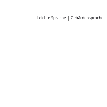
Newsroom
Pressemitteilungen
Öffentliche Zustellungen
Leichte Sprache
|
Gebärdensprache