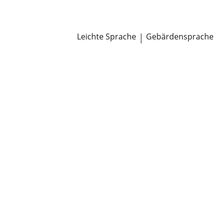
Newsroom
Pressemitteilungen
Öffentliche Zustellungen
Leichte Sprache
|
Gebärdensprache