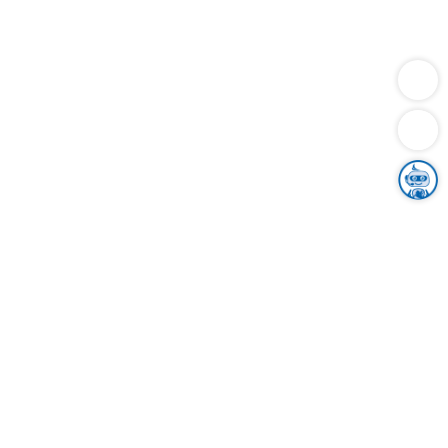
Dienstleistungen
Bauen
Lebensunterhalt & Soziales
Verkehr
Familie
Migration & Integration
Sicherheit & Ordnung
Wirtschaft
Gesundheit
Umwelt
Unsere Ämter
Landkreis & Verwaltung
Der Ortenaukreis
Gesundheit, Sicherheit & Soziales
Bildung
Zuwanderung
Ländlicher Raum
Klimaschutz
Tourismus
Bekanntmachungen
Gleichstellung von Frauen und Männern
Grenzüberschreitende Zusammenarbeit
Kreistag
Kreistagsinformationssystem
Kreisrecht
Kreistagswahl
Karriere
Stellenangebote
Eventkalender
Ausbildung
Studium
Praktikum
Freiwilligendienst
Unser Leitbild