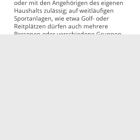
oder mit den Angehörigen des eigenen
Haushalts zulässig; auf weitläufigen
Sportanlagen, wie etwa Golf- oder
Reitplätzen dürfen auch mehrere
Personen oder verschiedene Gruppen
Sport ausüben, wenn ausgeschlossen ist,
dass sich die Gruppen untereinander
begegnen.
Was ist ab Samstag im Ortenaukreis
untersagt?
die Öffnung von Freizeiteinrichtungen,
wie etwa Freizeitparks und
Indoorspielplätzen
die Öffnung von Badeanstalten,
Spaßbädern, Hotelschwimmbädern,
Thermen und Wellnesszentren, Saunen,
Solarien, Fitnessstudios