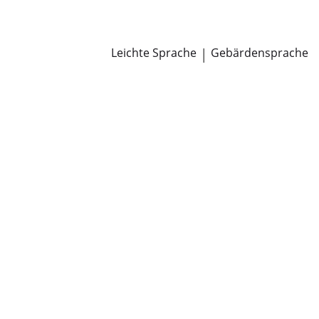
Newsroom
Pressemitteilungen
Öffentliche Zustellungen
Leichte Sprache
|
Gebärdensprache