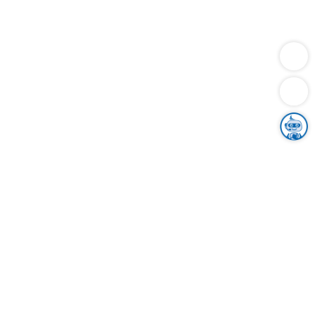
Dienstleistungen
Bauen
Lebensunterhalt & Soziales
Verkehr
Familie
Migration & Integration
Sicherheit & Ordnung
Wirtschaft
Gesundheit
Umwelt
Unsere Ämter
Landkreis & Verwaltung
Der Ortenaukreis
Gesundheit, Sicherheit & Soziales
Bildung
Zuwanderung
Ländlicher Raum
Klimaschutz
Tourismus
Bekanntmachungen
Gleichstellung von Frauen und Männern
Grenzüberschreitende Zusammenarbeit
Kreistag
Kreistagsinformationssystem
Kreisrecht
Kreistagswahl
Karriere
Stellenangebote
Eventkalender
Ausbildung
Studium
Praktikum
Freiwilligendienst
Unser Leitbild