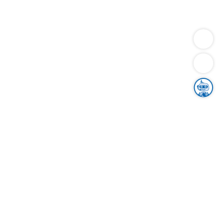
Dienstleistungen
Bauen
Lebensunterhalt & Soziales
Verkehr
Familie
Migration & Integration
Sicherheit & Ordnung
Wirtschaft
Gesundheit
Umwelt
Unsere Ämter
Landkreis & Verwaltung
Der Ortenaukreis
Gesundheit, Sicherheit & Soziales
Bildung
Zuwanderung
Ländlicher Raum
Klimaschutz
Tourismus
Bekanntmachungen
Gleichstellung von Frauen und Männern
Grenzüberschreitende Zusammenarbeit
Kreistag
Kreistagsinformationssystem
Kreisrecht
Kreistagswahl
Karriere
Stellenangebote
Eventkalender
Ausbildung
Studium
Praktikum
Freiwilligendienst
Unser Leitbild