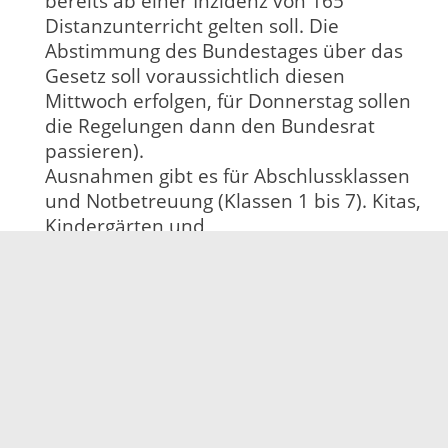
bereits ab einer Inzidenz von 165
Distanzunterricht gelten soll. Die
Abstimmung des Bundestages über das
Gesetz soll voraussichtlich diesen
Mittwoch erfolgen, für Donnerstag sollen
die Regelungen dann den Bundesrat
passieren).
Ausnahmen gibt es für Abschlussklassen
und Notbetreuung (Klassen 1 bis 7). Kitas,
Kindergärten und
Kindertagesbetreuungen dürfen ab einer
Inzidenz über 200 nur noch
Notbetreuung anbieten.
Ab einer Inzidenz von 165 soll wieder
Distanzunterricht durchgeführt werden.
Die Notbremse tritt wieder außer Kraft, wenn
die Schwelle von 100 an fünf