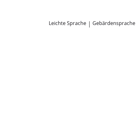
Newsroom
Pressemitteilungen
Öffentliche Zustellungen
Leichte Sprache
|
Gebärdensprache