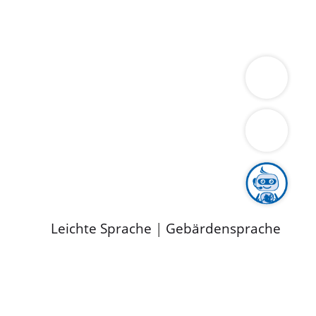
ung
Wirtschaft
Gesundheit
Umwelt
limaschutz
Tourismus
Bekanntmachungen
ild
Leichte Sprache
|
Gebärdensprache