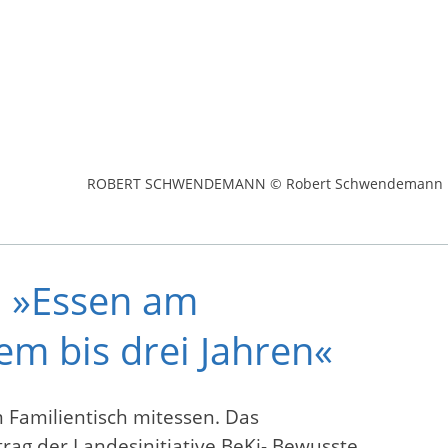
ROBERT SCHWENDEMANN © Robert Schwendemann
: »Essen am
em bis drei Jahren«
 Familientisch mitessen. Das
rag der Landesinitiative BeKi- Bewusste