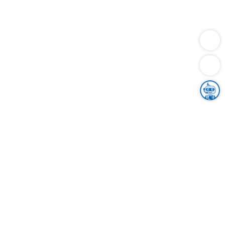
Dienstleistungen
Bauen
Lebensunterhalt & Soziales
Verkehr
Familie
Migration & Integration
Sicherheit & Ordnung
Wirtschaft
Gesundheit
Umwelt
Unsere Ämter
Landkreis & Verwaltung
Der Ortenaukreis
Gesundheit, Sicherheit & Soziales
Bildung
Zuwanderung
Ländlicher Raum
Klimaschutz
Tourismus
Bekanntmachungen
Gleichstellung von Frauen und Männern
Grenzüberschreitende Zusammenarbeit
Kreistag
Kreistagsinformationssystem
Kreisrecht
Kreistagswahl
Karriere
Stellenangebote
Eventkalender
Ausbildung
Studium
Praktikum
Freiwilligendienst
Unser Leitbild