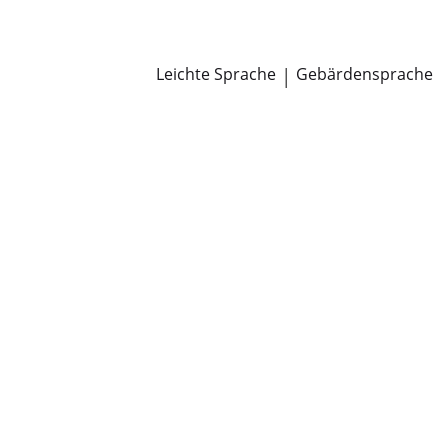
Newsroom
Pressemitteilungen
Öffentliche Zustellungen
Leichte Sprache
|
Gebärdensprache