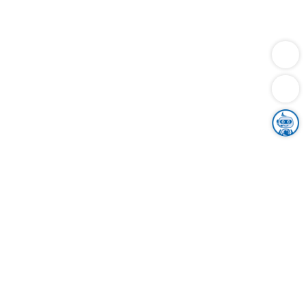
Dienstleistungen
Bauen
Lebensunterhalt & Soziales
Verkehr
Familie
Migration & Integration
Sicherheit & Ordnung
Wirtschaft
Gesundheit
Umwelt
Unsere Ämter
Landkreis & Verwaltung
Der Ortenaukreis
Gesundheit, Sicherheit & Soziales
Bildung
Zuwanderung
Ländlicher Raum
Klimaschutz
Tourismus
Bekanntmachungen
Gleichstellung von Frauen und Männern
Grenzüberschreitende Zusammenarbeit
Kreistag
Kreistagsinformationssystem
Kreisrecht
Kreistagswahl
Karriere
Stellenangebote
Eventkalender
Ausbildung
Studium
Praktikum
Freiwilligendienst
Unser Leitbild