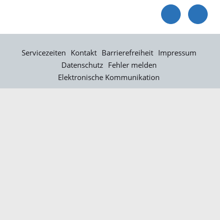
Servicezeiten
Kontakt
Barrierefreiheit
Impressum
Datenschutz
Fehler melden
Elektronische Kommunikation
Kontakt
Landratsamt Ortenaukreis
Badstraße 20
77652 Offenburg
Telefon: 0781 805-0
Fax: 0781 805-1211