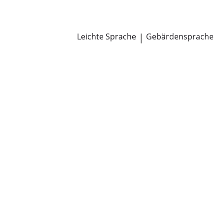
Newsroom
Pressemitteilungen
Öffentliche Zustellungen
Leichte Sprache
|
Gebärdensprache