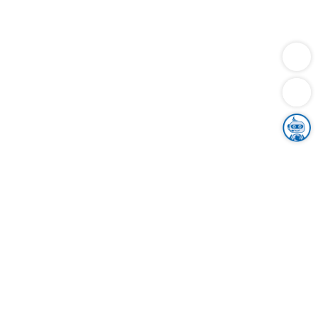
Dienstleistungen
Bauen
Lebensunterhalt & Soziales
Verkehr
Familie
Migration & Integration
Sicherheit & Ordnung
Wirtschaft
Gesundheit
Umwelt
Unsere Ämter
Landkreis & Verwaltung
Der Ortenaukreis
Gesundheit, Sicherheit & Soziales
Bildung
Zuwanderung
Ländlicher Raum
Klimaschutz
Tourismus
Bekanntmachungen
Gleichstellung von Frauen und Männern
Grenzüberschreitende Zusammenarbeit
Kreistag
Kreistagsinformationssystem
Kreisrecht
Kreistagswahl
Karriere
Stellenangebote
Eventkalender
Ausbildung
Studium
Praktikum
Freiwilligendienst
Unser Leitbild