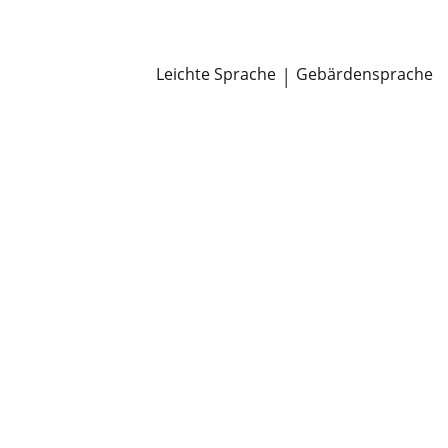
Newsroom
Pressemitteilungen
Öffentliche Zustellungen
Leichte Sprache
|
Gebärdensprache