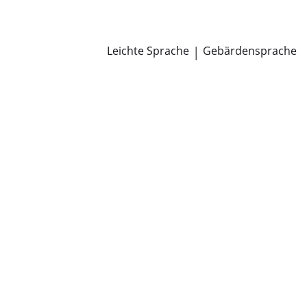
Newsroom
Pressemitteilungen
Öffentliche Zustellungen
Leichte Sprache
|
Gebärdensprache