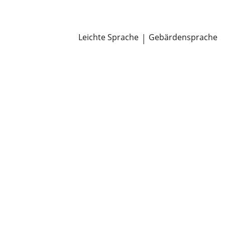
Newsroom
Pressemitteilungen
Öffentliche Zustellungen
Leichte Sprache
|
Gebärdensprache