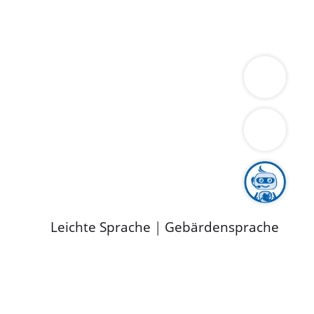
ung
Wirtschaft
Gesundheit
Umwelt
limaschutz
Tourismus
Bekanntmachungen
ild
Leichte Sprache
|
Gebärdensprache