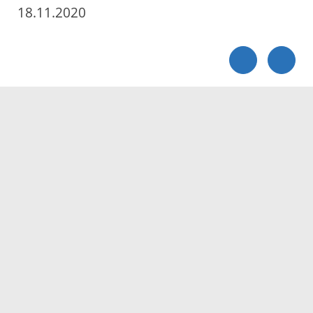
18.11.2020
Servicezeiten
Kontakt
Barrierefreiheit
Impressum
Datenschutz
Fehler melden
Elektronische Kommunikation
Kontakt
Landratsamt Ortenaukreis
Badstraße 20
77652 Offenburg