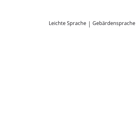
Newsroom
Pressemitteilungen
Öffentliche Zustellungen
Leichte Sprache
|
Gebärdensprache