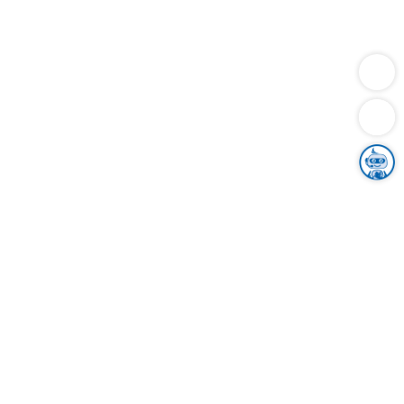
Dienstleistungen
Bauen
Lebensunterhalt & Soziales
Verkehr
Familie
Migration & Integration
Sicherheit & Ordnung
Wirtschaft
Gesundheit
Umwelt
Unsere Ämter
Landkreis & Verwaltung
Der Ortenaukreis
Gesundheit, Sicherheit & Soziales
Bildung
Zuwanderung
Ländlicher Raum
Klimaschutz
Tourismus
Bekanntmachungen
Gleichstellung von Frauen und Männern
Grenzüberschreitende Zusammenarbeit
Kreistag
Kreistagsinformationssystem
Kreisrecht
Kreistagswahl
Karriere
Stellenangebote
Eventkalender
Ausbildung
Studium
Praktikum
Freiwilligendienst
Unser Leitbild