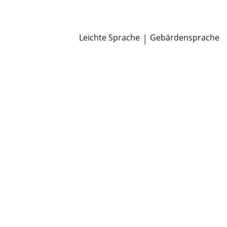
Newsroom
Pressemitteilungen
Öffentliche Zustellungen
Leichte Sprache
|
Gebärdensprache