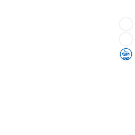
Dienstleistungen
Bauen
Lebensunterhalt & Soziales
Verkehr
Familie
Migration & Integration
Sicherheit & Ordnung
Wirtschaft
Gesundheit
Umwelt
Unsere Ämter
Landkreis & Verwaltung
Der Ortenaukreis
Gesundheit, Sicherheit & Soziales
Bildung
Zuwanderung
Ländlicher Raum
Klimaschutz
Tourismus
Bekanntmachungen
Gleichstellung von Frauen und Männern
Grenzüberschreitende Zusammenarbeit
Kreistag
Kreistagsinformationssystem
Kreisrecht
Kreistagswahl
Karriere
Stellenangebote
Eventkalender
Ausbildung
Studium
Praktikum
Freiwilligendienst
Unser Leitbild