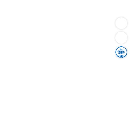
Dienstleistungen
Bauen
Lebensunterhalt & Soziales
Verkehr
Familie
Migration & Integration
Sicherheit & Ordnung
Wirtschaft
Gesundheit
Umwelt
Unsere Ämter
Landkreis & Verwaltung
Der Ortenaukreis
Gesundheit, Sicherheit & Soziales
Bildung
Zuwanderung
Ländlicher Raum
Klimaschutz
Tourismus
Bekanntmachungen
Gleichstellung von Frauen und Männern
Grenzüberschreitende Zusammenarbeit
Kreistag
Kreistagsinformationssystem
Kreisrecht
Kreistagswahl
Karriere
Stellenangebote
Eventkalender
Ausbildung
Studium
Praktikum
Freiwilligendienst
Unser Leitbild