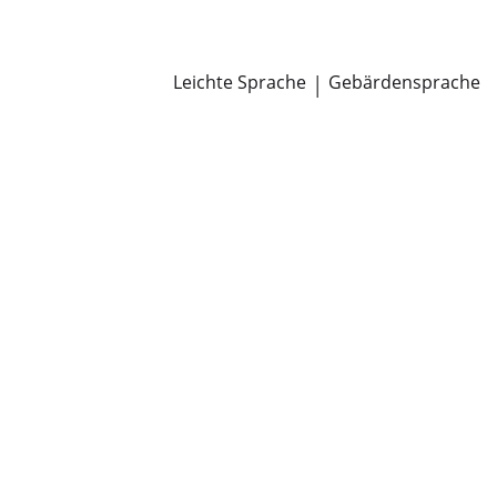
Newsroom
Pressemitteilungen
Öffentliche Zustellungen
Leichte Sprache
|
Gebärdensprache