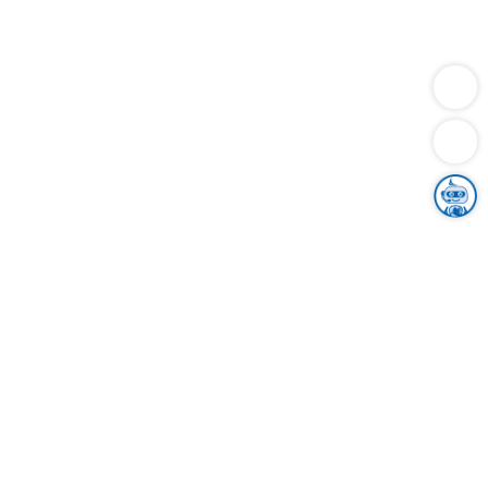
Dienstleistungen
Bauen
Lebensunterhalt & Soziales
Verkehr
Familie
Migration & Integration
Sicherheit & Ordnung
Wirtschaft
Gesundheit
Umwelt
Unsere Ämter
Landkreis & Verwaltung
Der Ortenaukreis
Gesundheit, Sicherheit & Soziales
Bildung
Zuwanderung
Ländlicher Raum
Klimaschutz
Tourismus
Bekanntmachungen
Gleichstellung von Frauen und Männern
Grenzüberschreitende Zusammenarbeit
Kreistag
Kreistagsinformationssystem
Kreisrecht
Kreistagswahl
Karriere
Stellenangebote
Eventkalender
Ausbildung
Studium
Praktikum
Freiwilligendienst
Unser Leitbild