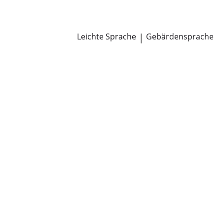
Newsroom
Pressemitteilungen
Öffentliche Zustellungen
Leichte Sprache
|
Gebärdensprache