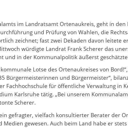
alamts im Landratsamt Ortenaukreis, geht in den 
 Durchführung und Prüfung von Wahlen, die Recht
tlich zeichnet; fast zwei Dekaden davon leitete er
ttwoch würdigte Landrat Frank Scherer das uners
 und in der Kommunalpolitik äußerst geschätzte
r kommunale Lotse des Ortenaukreises von Bord!“
5 Bürgermeisterinnen und Bürgermeister“, bilanzi
r Fachhochschule für öffentliche Verwaltung in K
idium Karlsruhe tätig. „Bei unserem Kommunalamt
tonte Scherer.
in gefragter, vielfach konsultierter Berater der
 Medien gewesen. Auch beim Land habe er stets e