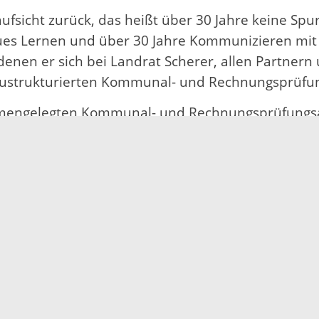
ufsicht zurück, das heißt über 30 Jahre keine Spur
s Lernen und über 30 Jahre Kommunizieren mit d
denen er sich bei Landrat Scherer, allen Partnern
strukturierten Kommunal- und Rechnungsprüfungs
mengelegten Kommunal- und Rechnungsprüfungsamt
 Digitalisierung und Projektentwicklung bei der St
r bereits von 2001 bis 2008 im Kommunalamt des O