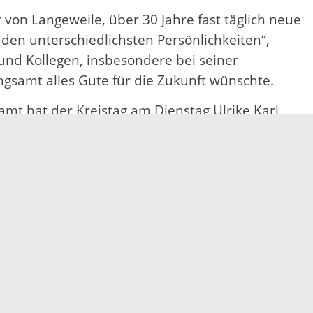
 von Langeweile, über 30 Jahre fast täglich neue
en unterschiedlichsten Persönlichkeiten“,
 und Kollegen, insbesondere bei seiner
amt alles Gute für die Zukunft wünschte.
 hat der Kreistag am Dienstag Ulrike Karl
adt Lahr leitet und zuvor als Geschäftsführerin
rtenaukreises tätig.