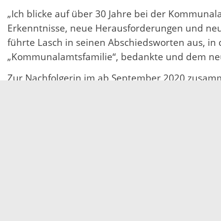
„Ich blicke auf über 30 Jahre bei der Kommunala
Erkenntnisse, neue Herausforderungen und neue
führte Lasch in seinen Abschiedsworten aus, in 
„Kommunalamtsfamilie“, bedankte und dem neu
Zur Nachfolgerin im ab September 2020 zusam
gewählt, die derzeit das Amt für Kommunikation,
der Landesgartenschau in Lahr agierte. Karl wa