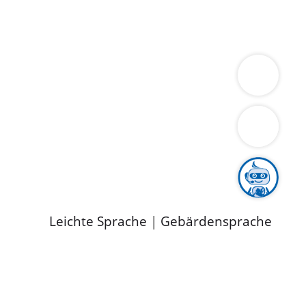
ung
Wirtschaft
Gesundheit
Umwelt
limaschutz
Tourismus
Bekanntmachungen
ild
Leichte Sprache
|
Gebärdensprache