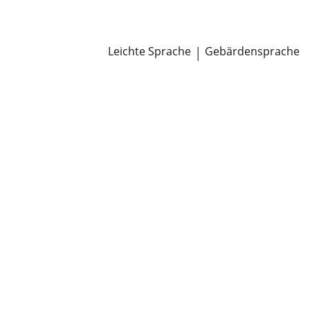
Newsroom
Pressemitteilungen
Öffentliche Zustellungen
Leichte Sprache
|
Gebärdensprache