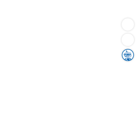
Dienstleistungen
Bauen
Lebensunterhalt & Soziales
Verkehr
Familie
Migration & Integration
Sicherheit & Ordnung
Wirtschaft
Gesundheit
Umwelt
Unsere Ämter
Landkreis & Verwaltung
Der Ortenaukreis
Gesundheit, Sicherheit & Soziales
Bildung
Zuwanderung
Ländlicher Raum
Klimaschutz
Tourismus
Bekanntmachungen
Gleichstellung von Frauen und Männern
Grenzüberschreitende Zusammenarbeit
Kreistag
Kreistagsinformationssystem
Kreisrecht
Kreistagswahl
Karriere
Stellenangebote
Eventkalender
Ausbildung
Studium
Praktikum
Freiwilligendienst
Unser Leitbild