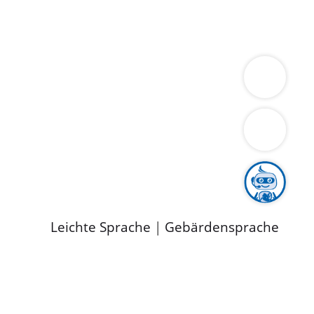
ung
Wirtschaft
Gesundheit
Umwelt
limaschutz
Tourismus
Bekanntmachungen
ild
Leichte Sprache
|
Gebärdensprache