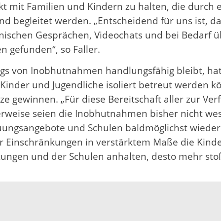
kt mit Familien und Kindern zu halten, die durch
d begleitet werden. „Entscheidend für uns ist, da
fonischen Gesprächen, Videochats und bei Bedarf 
 gefunden“, so Faller.
egs von Inobhutnahmen handlungsfähig bleibt, hat
e Kinder und Jugendliche isoliert betreut werden
ätze gewinnen. „Für diese Bereitschaft aller zur V
cherweise seien die Inobhutnahmen bisher nicht wes
euungsangebote und Schulen baldmöglichst wieder 
Einschränkungen in verstärktem Maße die Kinder 
tungen und der Schulen anhalten, desto mehr sto
tes sind unter den folgenden Rufnummern telefo