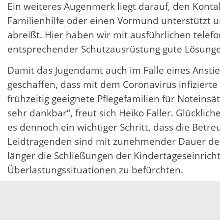
Ein weiteres Augenmerk liegt darauf, den Konta
Familienhilfe oder einen Vormund unterstützt un
abreißt. Hier haben wir mit ausführlichen tele
entsprechender Schutzausrüstung gute Lösungen
Damit das Jugendamt auch im Falle eines Ansti
geschaffen, dass mit dem Coronavirus infiziert
frühzeitig geeignete Pflegefamilien für Noteins
sehr dankbar“, freut sich Heiko Faller. Glückli
es dennoch ein wichtiger Schritt, dass die Betr
Leidtragenden sind mit zunehmender Dauer der 
länger die Schließungen der Kindertageseinrich
Überlastungssituationen zu befürchten.
Kontakt
:
Die Kommunalen Sozialen Dienste des Jugendam
Offenburg: 0781 805-1247