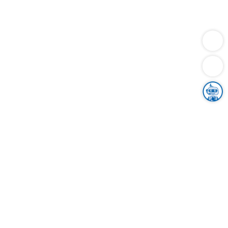
Dienstleistungen
Bauen
Lebensunterhalt & Soziales
Verkehr
Familie
Migration & Integration
Sicherheit & Ordnung
Wirtschaft
Gesundheit
Umwelt
Unsere Ämter
Landkreis & Verwaltung
Der Ortenaukreis
Gesundheit, Sicherheit & Soziales
Bildung
Zuwanderung
Ländlicher Raum
Klimaschutz
Tourismus
Bekanntmachungen
Gleichstellung von Frauen und Männern
Grenzüberschreitende Zusammenarbeit
Kreistag
Kreistagsinformationssystem
Kreisrecht
Kreistagswahl
Karriere
Stellenangebote
Eventkalender
Ausbildung
Studium
Praktikum
Freiwilligendienst
Unser Leitbild