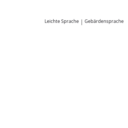
Newsroom
Pressemitteilungen
Öffentliche Zustellungen
Leichte Sprache
|
Gebärdensprache