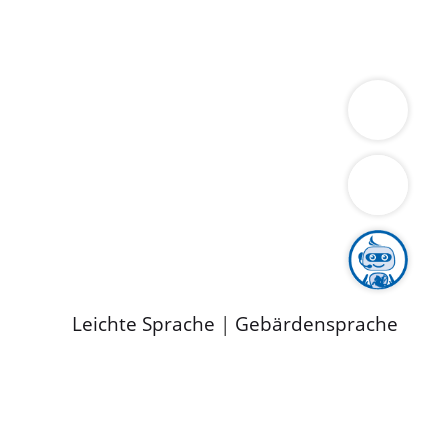
ung
Wirtschaft
Gesundheit
Umwelt
limaschutz
Tourismus
Bekanntmachungen
ild
Leichte Sprache
|
Gebärdensprache