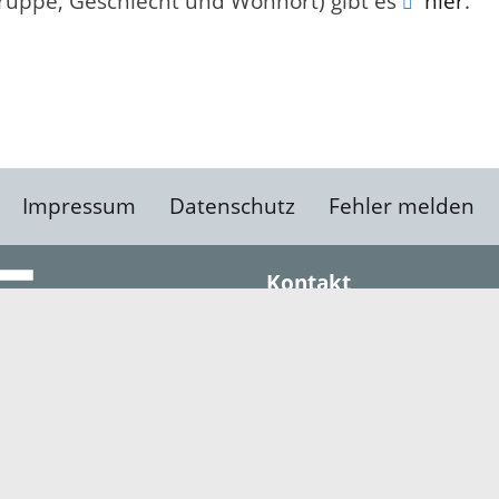
gruppe, Geschlecht und Wohnort) gibt es
hier
.
Impressum
Datenschutz
Fehler melden
Kontakt
Landratsamt Ortenauk
Badstraße 20
77652 Offenburg
Telefon: 0781 805-0
Fax: 0781 805-1211