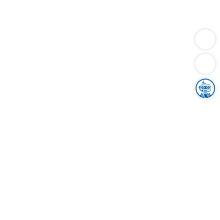
Dienstleistungen
Bauen
Lebensunterhalt & Soziales
Verkehr
Familie
Migration & Integration
Sicherheit & Ordnung
Wirtschaft
Gesundheit
Umwelt
Unsere Ämter
Landkreis & Verwaltung
Der Ortenaukreis
Gesundheit, Sicherheit & Soziales
Bildung
Zuwanderung
Ländlicher Raum
Klimaschutz
Tourismus
Bekanntmachungen
Gleichstellung von Frauen und Männern
Grenzüberschreitende Zusammenarbeit
Kreistag
Kreistagsinformationssystem
Kreisrecht
Kreistagswahl
Karriere
Stellenangebote
Eventkalender
Ausbildung
Studium
Praktikum
Freiwilligendienst
Unser Leitbild