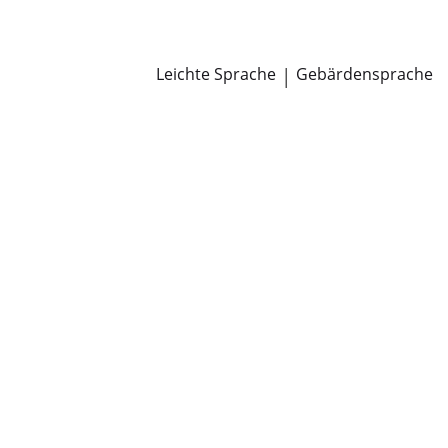
Newsroom
Pressemitteilungen
Öffentliche Zustellungen
Leichte Sprache
|
Gebärdensprache