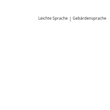
Newsroom
Pressemitteilungen
Öffentliche Zustellungen
Leichte Sprache
|
Gebärdensprache