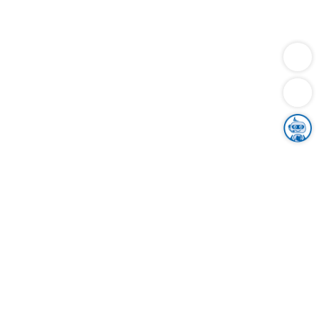
Dienstleistungen
Bauen
Lebensunterhalt & Soziales
Verkehr
Familie
Migration & Integration
Sicherheit & Ordnung
Wirtschaft
Gesundheit
Umwelt
Unsere Ämter
Landkreis & Verwaltung
Der Ortenaukreis
Gesundheit, Sicherheit & Soziales
Bildung
Zuwanderung
Ländlicher Raum
Klimaschutz
Tourismus
Bekanntmachungen
Gleichstellung von Frauen und Männern
Grenzüberschreitende Zusammenarbeit
Kreistag
Kreistagsinformationssystem
Kreisrecht
Kreistagswahl
Karriere
Stellenangebote
Eventkalender
Ausbildung
Studium
Praktikum
Freiwilligendienst
Unser Leitbild