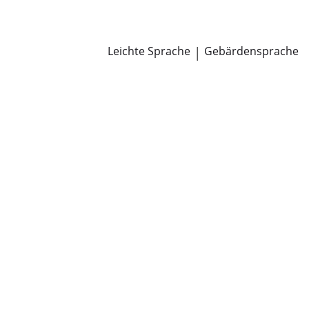
Newsroom
Pressemitteilungen
Öffentliche Zustellungen
Leichte Sprache
|
Gebärdensprache