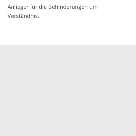
Anlieger für die Behinderungen um
Verständnis.
23.12.2019
Servicezeiten
Kontakt
Barrierefreiheit
Impressum
Datenschutz
Fehler melden
Elektronische Kommunikation