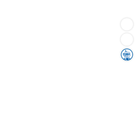
Dienstleistungen
Bauen
Lebensunterhalt & Soziales
Verkehr
Familie
Migration & Integration
Sicherheit & Ordnung
Wirtschaft
Gesundheit
Umwelt
Unsere Ämter
Landkreis & Verwaltung
Der Ortenaukreis
Gesundheit, Sicherheit & Soziales
Bildung
Zuwanderung
Ländlicher Raum
Klimaschutz
Tourismus
Bekanntmachungen
Gleichstellung von Frauen und Männern
Grenzüberschreitende Zusammenarbeit
Kreistag
Kreistagsinformationssystem
Kreisrecht
Kreistagswahl
Karriere
Stellenangebote
Eventkalender
Ausbildung
Studium
Praktikum
Freiwilligendienst
Unser Leitbild