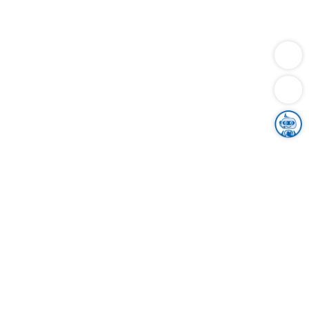
Dienstleistungen
Bauen
Lebensunterhalt & Soziales
Verkehr
Familie
Migration & Integration
Sicherheit & Ordnung
Wirtschaft
Gesundheit
Umwelt
Unsere Ämter
Landkreis & Verwaltung
Der Ortenaukreis
Gesundheit, Sicherheit & Soziales
Bildung
Zuwanderung
Ländlicher Raum
Klimaschutz
Tourismus
Bekanntmachungen
Gleichstellung von Frauen und Männern
Grenzüberschreitende Zusammenarbeit
Kreistag
Kreistagsinformationssystem
Kreisrecht
Kreistagswahl
Karriere
Stellenangebote
Eventkalender
Ausbildung
Studium
Praktikum
Freiwilligendienst
Unser Leitbild