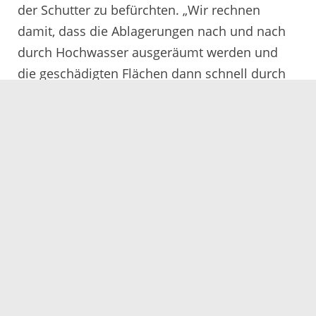
der Schutter zu befürchten. „Wir rechnen
damit, dass die Ablagerungen nach und nach
durch Hochwasser ausgeräumt werden und
die geschädigten Flächen dann schnell durch
Gewässerlebewesen aus unbeeinträchtigten
Abschnitten der Schutter wiederbesiedelt
werden“, so Vetter. Die Entwicklung wird weiter
beobachtet.
31.10.2019
Servicezeiten
Kontakt
Barrierefreiheit
Impressum
Datenschutz
Fehler melden