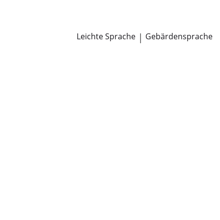
Newsroom
Pressemitteilungen
Öffentliche Zustellungen
Leichte Sprache
|
Gebärdensprache