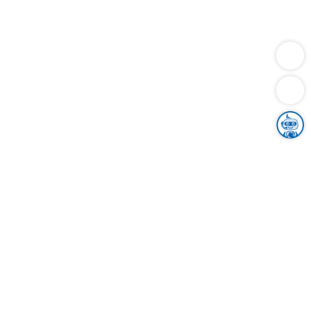
Dienstleistungen
Bauen
Lebensunterhalt & Soziales
Verkehr
Familie
Migration & Integration
Sicherheit & Ordnung
Wirtschaft
Gesundheit
Umwelt
Unsere Ämter
Landkreis & Verwaltung
Der Ortenaukreis
Gesundheit, Sicherheit & Soziales
Bildung
Zuwanderung
Ländlicher Raum
Klimaschutz
Tourismus
Bekanntmachungen
Gleichstellung von Frauen und Männern
Grenzüberschreitende Zusammenarbeit
Kreistag
Kreistagsinformationssystem
Kreisrecht
Kreistagswahl
Karriere
Stellenangebote
Eventkalender
Ausbildung
Studium
Praktikum
Freiwilligendienst
Unser Leitbild