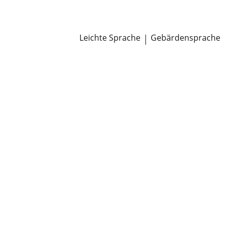
Newsroom
Pressemitteilungen
Öffentliche Zustellungen
Leichte Sprache
|
Gebärdensprache