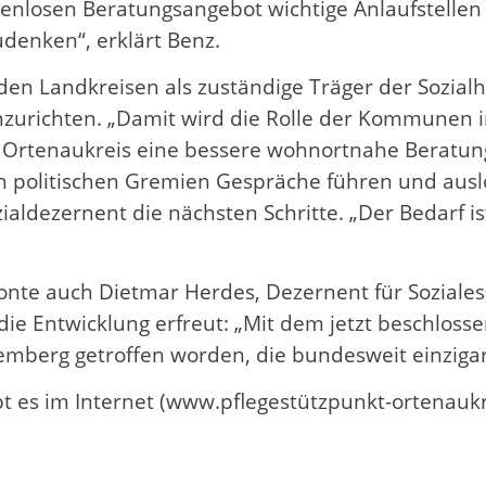
tenlosen Beratungsangebot wichtige Anlaufstellen
denken“, erklärt Benz.
en Landkreisen als zuständige Träger der Sozialhilf
nzurichten. „Damit wird die Rolle der Kommunen i
Ortenaukreis eine bessere wohnortnahe Beratung 
en politischen Gremien Gespräche führen und ausl
ldezernent die nächsten Schritte. „Der Bedarf ist 
nte auch Dietmar Herdes, Dezernent für Soziales,
die Entwicklung erfreut: „Mit dem jetzt beschlosse
berg getroffen worden, die bundesweit einzigarti
t es im Internet (www.pflegestützpunkt-ortenaukr