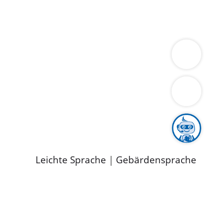
ung
Wirtschaft
Gesundheit
Umwelt
limaschutz
Tourismus
Bekanntmachungen
ild
Leichte Sprache
|
Gebärdensprache