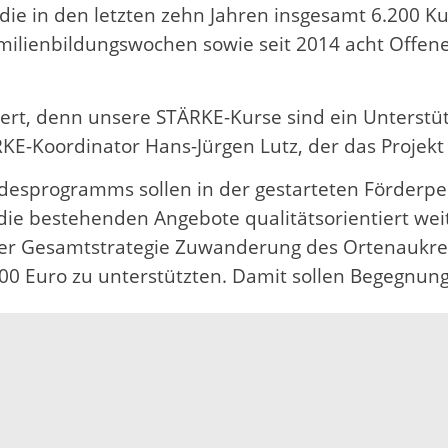
 die in den letzten zehn Jahren insgesamt 6.200 
ilienbildungswochen sowie seit 2014 acht Offene 
estiert, denn unsere STÄRKE-Kurse sind ein Unters
KE-Koordinator Hans-Jürgen Lutz, der das Projekt s
esprogramms sollen in der gestarteten Förderper
 die bestehenden Angebote qualitätsorientiert w
er Gesamtstrategie Zuwanderung des Ortenaukrei
 Euro zu unterstützten. Damit sollen Begegnungs
 der neuen Förderperiode trafen sich die Kooper
. Dabei übergab der langjährige Projektkoordinator
t für die Ortenauer STÄRKE verantwortlich zeichn