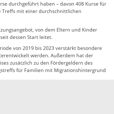
Kurse durchgeführt haben – davon 408 Kurse für
Treffs mit einer durchschnittlichen
tützungsangebot, von dem Eltern und Kinder
eit dessen Start leitet.
iode von 2019 bis 2023 verstärkt besondere
eiterentwickelt werden. Außerdem hat der
ses zusätzlich zu den Fördergeldern des
treffs für Familien mit Migrationshintergrund
ationspartner mit den Verantwortlichen des
 Hans-Jürgen Lutz, der in Altersteilzeit geht,
et.