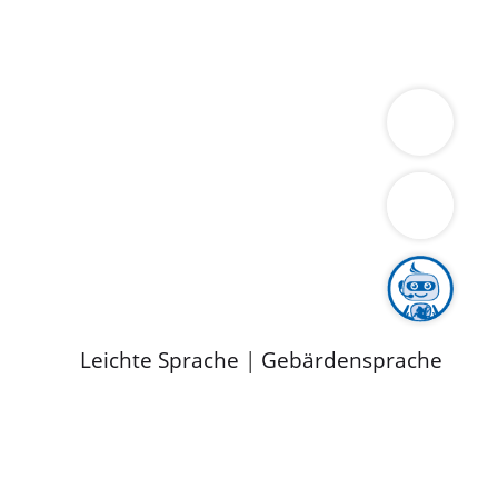
ung
Wirtschaft
Gesundheit
Umwelt
limaschutz
Tourismus
Bekanntmachungen
ild
Leichte Sprache
|
Gebärdensprache