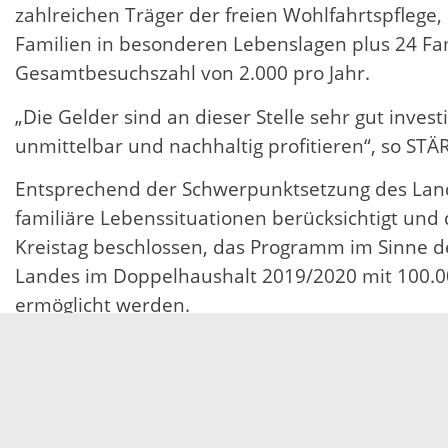
zahlreichen Träger der freien Wohlfahrtspflege,
Familien in besonderen Lebenslagen plus 24 Fam
Gesamtbesuchszahl von 2.000 pro Jahr.
„Die Gelder sind an dieser Stelle sehr gut inv
unmittelbar und nachhaltig profitieren“, so STÄR
Entsprechend der Schwerpunktsetzung des Land
familiäre Lebenssituationen berücksichtigt und
Kreistag beschlossen, das Programm im Sinne d
Landes im Doppelhaushalt 2019/2020 mit 100.000
ermöglicht werden.
Zum zehnjährigen Jubiläum und zum Startschuss
Jugendamts kürzlich im Landratsamt in Offenburg
die Leitung an Susanne Linnenberg, die ab sofor