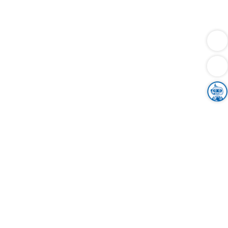
Dienstleistungen
Bauen
Lebensunterhalt & Soziales
Verkehr
Familie
Migration & Integration
Sicherheit & Ordnung
Wirtschaft
Gesundheit
Umwelt
Unsere Ämter
Landkreis & Verwaltung
Der Ortenaukreis
Gesundheit, Sicherheit & Soziales
Bildung
Zuwanderung
Ländlicher Raum
Klimaschutz
Tourismus
Bekanntmachungen
Gleichstellung von Frauen und Männern
Grenzüberschreitende Zusammenarbeit
Kreistag
Kreistagsinformationssystem
Kreisrecht
Kreistagswahl
Karriere
Stellenangebote
Eventkalender
Ausbildung
Studium
Praktikum
Freiwilligendienst
Unser Leitbild