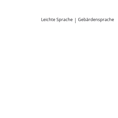
Newsroom
Pressemitteilungen
Öffentliche Zustellungen
Leichte Sprache
|
Gebärdensprache