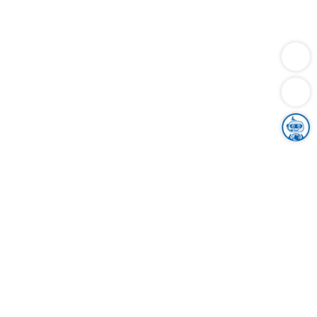
Dienstleistungen
Bauen
Lebensunterhalt & Soziales
Verkehr
Familie
Migration & Integration
Sicherheit & Ordnung
Wirtschaft
Gesundheit
Umwelt
Unsere Ämter
Landkreis & Verwaltung
Der Ortenaukreis
Gesundheit, Sicherheit & Soziales
Bildung
Zuwanderung
Ländlicher Raum
Klimaschutz
Tourismus
Bekanntmachungen
Gleichstellung von Frauen und Männern
Grenzüberschreitende Zusammenarbeit
Kreistag
Kreistagsinformationssystem
Kreisrecht
Kreistagswahl
Karriere
Stellenangebote
Eventkalender
Ausbildung
Studium
Praktikum
Freiwilligendienst
Unser Leitbild