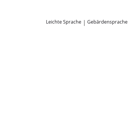
Newsroom
Pressemitteilungen
Öffentliche Zustellungen
Leichte Sprache
|
Gebärdensprache