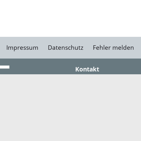
Impressum
Datenschutz
Fehler melden
Kontakt
Landratsamt Ortenauk
Badstraße 20
77652 Offenburg
Telefon: 0781 805-0
Fax: 0781 805-1211
E-Mail senden