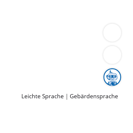
ung
Wirtschaft
Gesundheit
Umwelt
limaschutz
Tourismus
Bekanntmachungen
ild
Leichte Sprache
|
Gebärdensprache