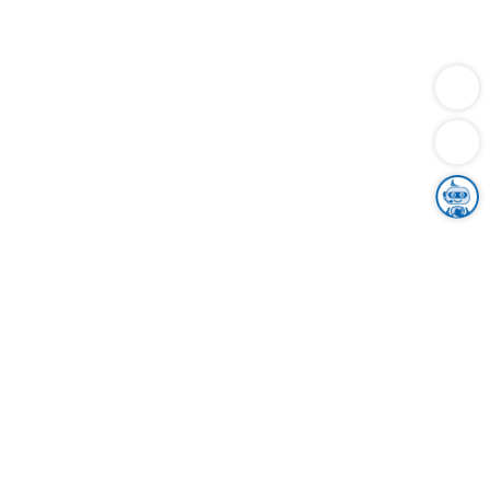
Dienstleistungen
Bauen
Lebensunterhalt & Soziales
Verkehr
Familie
Migration & Integration
Sicherheit & Ordnung
Wirtschaft
Gesundheit
Umwelt
Unsere Ämter
Landkreis & Verwaltung
Der Ortenaukreis
Gesundheit, Sicherheit & Soziales
Bildung
Zuwanderung
Ländlicher Raum
Klimaschutz
Tourismus
Bekanntmachungen
Gleichstellung von Frauen und Männern
Grenzüberschreitende Zusammenarbeit
Kreistag
Kreistagsinformationssystem
Kreisrecht
Kreistagswahl
Karriere
Stellenangebote
Eventkalender
Ausbildung
Studium
Praktikum
Freiwilligendienst
Unser Leitbild