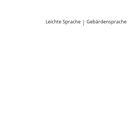
Newsroom
Pressemitteilungen
Öffentliche Zustellungen
Leichte Sprache
|
Gebärdensprache