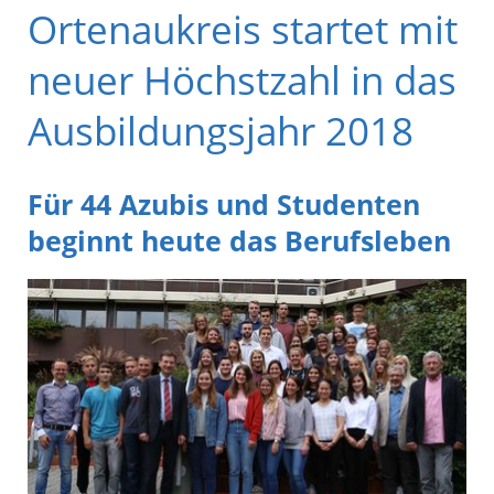
Ortenaukreis startet mit
neuer Höchstzahl in das
Ausbildungsjahr 2018
Für 44 Azubis und Studenten
beginnt heute das Berufsleben