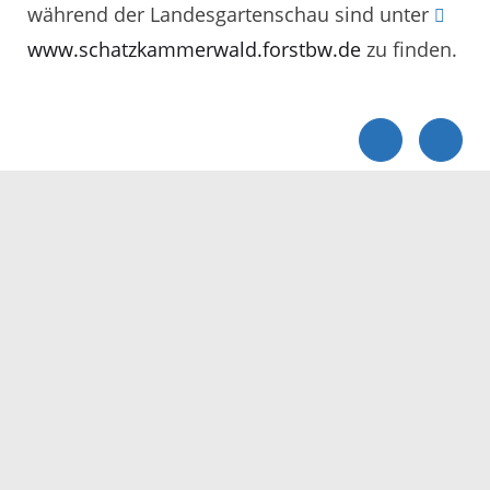
während der Landesgartenschau sind unter
www.schatzkammerwald.forstbw.de
zu finden.
Servicezeiten
Kontakt
Barrierefreiheit
Impressum
Datenschutz
Fehler melden
Elektronische Kommunikation
Kontakt
Landratsamt Ortenaukreis
Badstraße 20