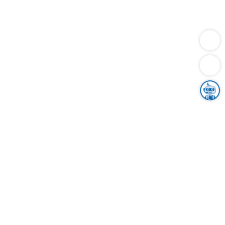
Dienstleistungen
Bauen
Lebensunterhalt & Soziales
Verkehr
Familie
Migration & Integration
Sicherheit & Ordnung
Wirtschaft
Gesundheit
Umwelt
Unsere Ämter
Landkreis & Verwaltung
Der Ortenaukreis
Gesundheit, Sicherheit & Soziales
Bildung
Zuwanderung
Ländlicher Raum
Klimaschutz
Tourismus
Bekanntmachungen
Gleichstellung von Frauen und Männern
Grenzüberschreitende Zusammenarbeit
Kreistag
Kreistagsinformationssystem
Kreisrecht
Kreistagswahl
Karriere
Stellenangebote
Eventkalender
Ausbildung
Studium
Praktikum
Freiwilligendienst
Unser Leitbild