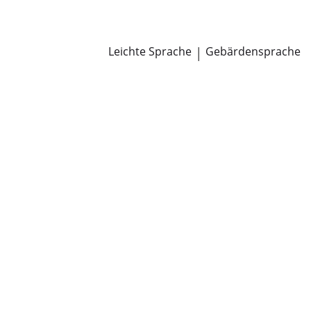
Newsroom
Pressemitteilungen
Öffentliche Zustellungen
Leichte Sprache
|
Gebärdensprache