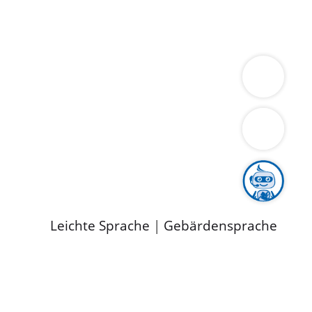
ung
Wirtschaft
Gesundheit
Umwelt
limaschutz
Tourismus
Bekanntmachungen
ild
Leichte Sprache
|
Gebärdensprache