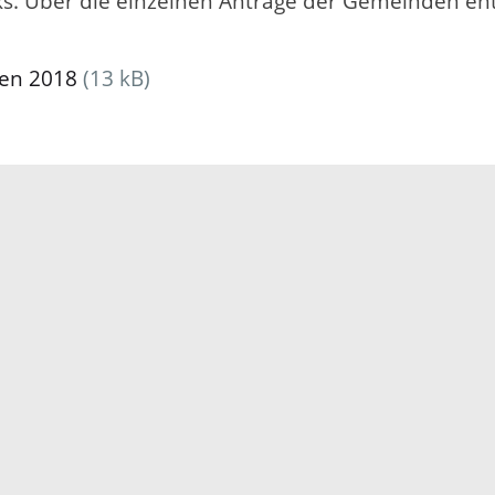
ks. Über die einzelnen Anträge der Gemeinden ent
men 2018
(13 kB)
Impressum
Datenschutz
Fehler melden
Kontakt
Landratsamt Ortenauk
Badstraße 20
77652 Offenburg
Telefon: 0781 805-0