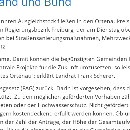
Land und Bund
nnten Ausgleichstock fließen in den Ortenaukreis.
n Regierungsbezirk Freiburg, der am Dienstag über
onen bei Straßensanierungsmaßnahmen, Mehrzweck
tz.
umme. Damit können die begünstigten Gemeinden I
ntrale Projekte für die Zukunft umzusetzen, so leis
tes Ortenau“; erklärt Landrat Frank Scherer.
hsgesetz (FAG) zurück. Darin ist vorgesehen, das
ützt. Zu den möglichen geförderten Vorhaben zä
ieten oder der Hochwasserschutz. Nicht geförd
ägern kostendeckend erfüllt werden können. Ob 
on der Zahl der Anträge, der Höhe der Gesamtau