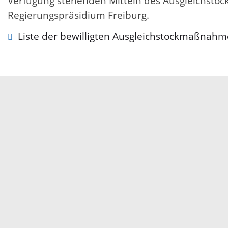
Verfügung stehenden Mitteln des Ausgleichstoc
Regierungspräsidium Freiburg.
Liste der bewilligten Ausgleichstockmaßnah
Servicezeiten
Kontakt
Barrierefreiheit