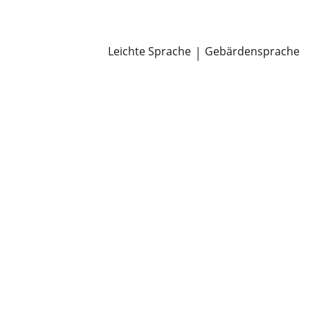
Newsroom
Pressemitteilungen
Öffentliche Zustellungen
Leichte Sprache
|
Gebärdensprache