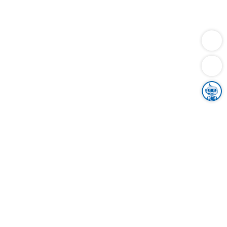
Dienstleistungen
Bauen
Lebensunterhalt & Soziales
Verkehr
Familie
Migration & Integration
Sicherheit & Ordnung
Wirtschaft
Gesundheit
Umwelt
Unsere Ämter
Landkreis & Verwaltung
Der Ortenaukreis
Gesundheit, Sicherheit & Soziales
Bildung
Zuwanderung
Ländlicher Raum
Klimaschutz
Tourismus
Bekanntmachungen
Gleichstellung von Frauen und Männern
Grenzüberschreitende Zusammenarbeit
Kreistag
Kreistagsinformationssystem
Kreisrecht
Kreistagswahl
Karriere
Stellenangebote
Eventkalender
Ausbildung
Studium
Praktikum
Freiwilligendienst
Unser Leitbild