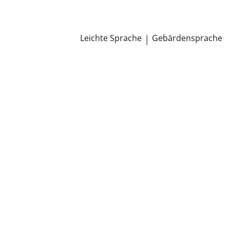
Newsroom
Pressemitteilungen
Öffentliche Zustellungen
Leichte Sprache
|
Gebärdensprache