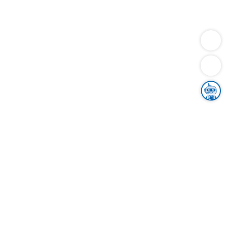
Dienstleistungen
Bauen
Lebensunterhalt & Soziales
Verkehr
Familie
Migration & Integration
Sicherheit & Ordnung
Wirtschaft
Gesundheit
Umwelt
Unsere Ämter
Landkreis & Verwaltung
Der Ortenaukreis
Gesundheit, Sicherheit & Soziales
Bildung
Zuwanderung
Ländlicher Raum
Klimaschutz
Tourismus
Bekanntmachungen
Gleichstellung von Frauen und Männern
Grenzüberschreitende Zusammenarbeit
Kreistag
Kreistagsinformationssystem
Kreisrecht
Kreistagswahl
Karriere
Stellenangebote
Eventkalender
Ausbildung
Studium
Praktikum
Freiwilligendienst
Unser Leitbild