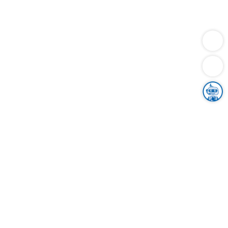
Dienstleistungen
Bauen
Lebensunterhalt & Soziales
Verkehr
Familie
Migration & Integration
Sicherheit & Ordnung
Wirtschaft
Gesundheit
Umwelt
Unsere Ämter
Landkreis & Verwaltung
Der Ortenaukreis
Gesundheit, Sicherheit & Soziales
Bildung
Zuwanderung
Ländlicher Raum
Klimaschutz
Tourismus
Bekanntmachungen
Gleichstellung von Frauen und Männern
Grenzüberschreitende Zusammenarbeit
Kreistag
Kreistagsinformationssystem
Kreisrecht
Kreistagswahl
Karriere
Stellenangebote
Eventkalender
Ausbildung
Studium
Praktikum
Freiwilligendienst
Unser Leitbild