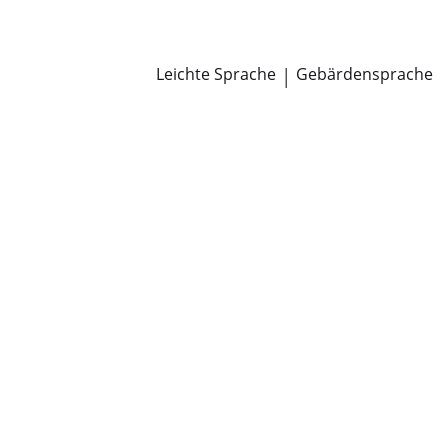
Newsroom
Pressemitteilungen
Öffentliche Zustellungen
Leichte Sprache
|
Gebärdensprache