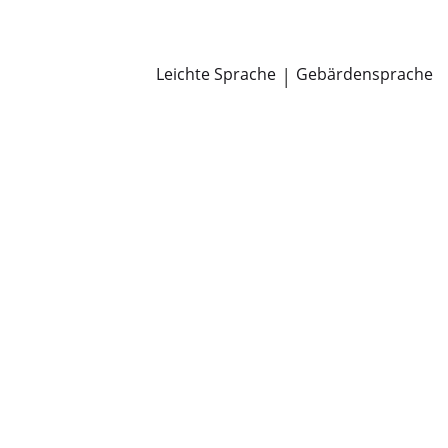
Newsroom
Pressemitteilungen
Öffentliche Zustellungen
Leichte Sprache
|
Gebärdensprache