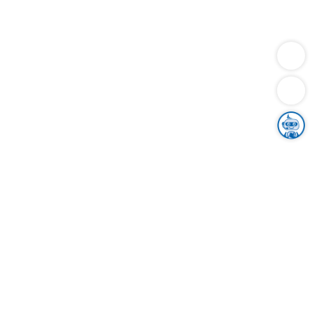
Dienstleistungen
Bauen
Lebensunterhalt & Soziales
Verkehr
Familie
Migration & Integration
Sicherheit & Ordnung
Wirtschaft
Gesundheit
Umwelt
Unsere Ämter
Landkreis & Verwaltung
Der Ortenaukreis
Gesundheit, Sicherheit & Soziales
Bildung
Zuwanderung
Ländlicher Raum
Klimaschutz
Tourismus
Bekanntmachungen
Gleichstellung von Frauen und Männern
Grenzüberschreitende Zusammenarbeit
Kreistag
Kreistagsinformationssystem
Kreisrecht
Kreistagswahl
Karriere
Stellenangebote
Eventkalender
Ausbildung
Studium
Praktikum
Freiwilligendienst
Unser Leitbild