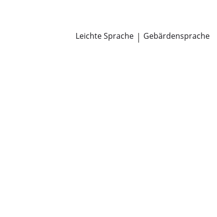
Newsroom
Pressemitteilungen
Öffentliche Zustellungen
Leichte Sprache
|
Gebärdensprache