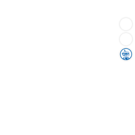
Dienstleistungen
Bauen
Lebensunterhalt & Soziales
Verkehr
Familie
Migration & Integration
Sicherheit & Ordnung
Wirtschaft
Gesundheit
Umwelt
Unsere Ämter
Landkreis & Verwaltung
Der Ortenaukreis
Gesundheit, Sicherheit & Soziales
Bildung
Zuwanderung
Ländlicher Raum
Klimaschutz
Tourismus
Bekanntmachungen
Gleichstellung von Frauen und Männern
Grenzüberschreitende Zusammenarbeit
Kreistag
Kreistagsinformationssystem
Kreisrecht
Kreistagswahl
Karriere
Stellenangebote
Eventkalender
Ausbildung
Studium
Praktikum
Freiwilligendienst
Unser Leitbild